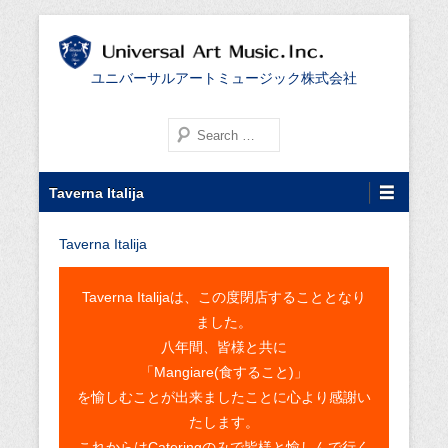
ユニバーサルアートミュージック株式会社
検索する
第1メニュー
コンテンツへ移動
Taverna Italija
Taverna Italija
Taverna Italijaは、この度閉店することとなり
ました。
八年間、皆様と共に
「Mangiare(食すること)」
を愉しむことが出来ましたことに心より感謝い
たします。
これからはCateringのみで皆様と愉しんで行く