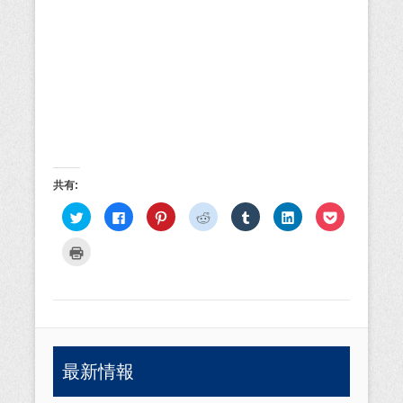
共有:
ク
F
ク
ク
ク
ク
ク
リ
a
リ
リ
リ
リ
リ
ッ
c
ッ
ッ
ッ
ッ
ッ
ク
e
ク
ク
ク
ク
ク
ク
し
b
し
し
し
し
し
リ
て
o
て
て
て
て
て
ッ
T
o
P
R
T
L
P
ク
w
k
i
e
u
i
o
し
i
で
n
d
m
n
c
て
t
共
t
d
b
k
k
印
t
有
e
i
l
e
e
刷
e
す
r
t
r
d
t
(
r
る
e
で
で
I
で
新
で
に
s
共
共
n
シ
し
共
は
t
有
有
で
ェ
い
最新情報
有
ク
で
(
(
共
ア
ウ
(
リ
共
新
新
有
(
ィ
新
ッ
有
し
し
(
新
ン