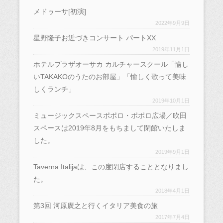
し
ク
(
い
い
新
し
ド
い
し
新
ウ
ウ
し
い
ウ
メドゥーサ[初演]
ウ
て
し
ィ
ィ
い
ウ
で
ィ
く
い
ン
ン
ウ
ィ
開
2022年9月9日
ン
だ
ウ
ド
ド
ィ
ン
き
ド
さ
ィ
ウ
ウ
ン
ド
ま
星野隆子お近づきコンサート パートXX
ウ
い
ン
で
で
ド
ウ
す
で
(
ド
開
開
ウ
で
)
2019年11月1日
開
新
ウ
き
き
で
開
き
し
で
ま
ま
開
き
ま
い
開
す
す
き
ま
ホテルプラザオーサカ カルチャースクール「愉し
す
ウ
き
)
)
ま
す
)
ィ
ま
す
)
いTAKAKOのうたのお部屋」「愉しく歌って美味
ン
す
)
ド
)
しくランチ」
ウ
で
2019年10月1日
開
き
ミュージックスペースポポロ・ポポロ広場／吹田
ま
す
スペースは2019年8月をもちまして閉館いたしま
)
した。
2019年9月1日
Taverna Italijaは、この度閉店することとなりまし
た。
2018年4月1日
第3回 河原廣之と行くイタリア美食の旅
2017年7月4日