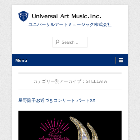
ユニバーサルアートミュージック株式会社
検索する
第1メニュー
コンテンツへ移動
Menu
カテゴリー別アーカイブ：
STELLATA
星野隆子お近づきコンサート パートXX