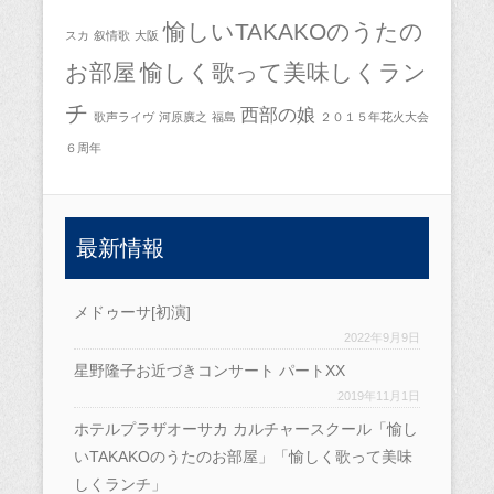
愉しいTAKAKOのうたの
スカ
叙情歌
大阪
お部屋
愉しく歌って美味しくラン
チ
西部の娘
歌声ライヴ
河原廣之
福島
２０１５年花火大会
６周年
最新情報
メドゥーサ[初演]
2022年9月9日
星野隆子お近づきコンサート パートXX
2019年11月1日
ホテルプラザオーサカ カルチャースクール「愉し
いTAKAKOのうたのお部屋」「愉しく歌って美味
しくランチ」