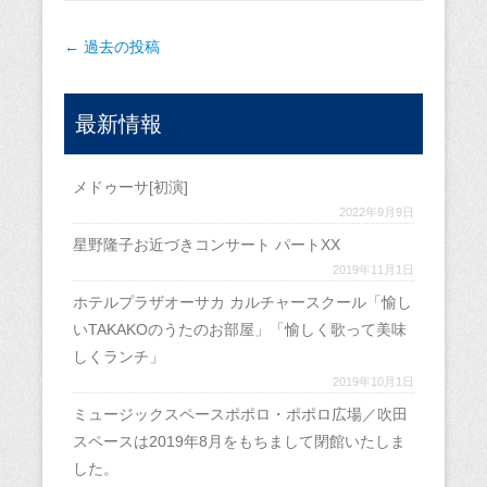
投稿ナビゲーション
←
過去の投稿
最新情報
メドゥーサ[初演]
2022年9月9日
星野隆子お近づきコンサート パートXX
2019年11月1日
ホテルプラザオーサカ カルチャースクール「愉し
いTAKAKOのうたのお部屋」「愉しく歌って美味
しくランチ」
2019年10月1日
ミュージックスペースポポロ・ポポロ広場／吹田
スペースは2019年8月をもちまして閉館いたしま
した。