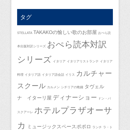
タグ
TAKAKOの愉しい歌のお部屋
STELLATA
おぺら読
おぺら読本対訳
本出版対訳シリーズ
シリーズ
イタリア
イタリアリストランテ
イタリア
カルチャー
料理
イタリア語
イタリア語会話
イリス
スクール
タヴェル
カルメン
シチリアの晩鐘
ディナーショー
ナ イターリ屋
ドン・パ
ホテルプラザオーサ
スクアーレ
カ
ミュージックスペースポポロ
ランチ
ラ・ト