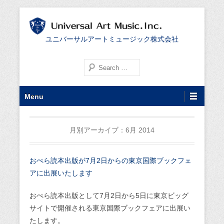
ユニバーサルアートミュージック株式会社
検索する
第1メニュー
コンテンツへ移動
Menu
月別アーカイブ：
6月 2014
おぺら読本出版が7月2日からの東京国際ブックフェ
アに出展いたします
おぺら読本出版として7月2日から5日に東京ビッグ
サイトで開催される東京国際ブックフェアに出展い
たします。