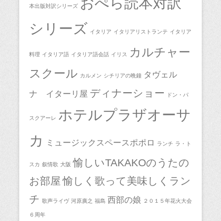
おぺら読本対訳
本出版対訳シリーズ
シリーズ
イタリア
イタリアリストランテ
イタリア
カルチャー
料理
イタリア語
イタリア語会話
イリス
スクール
タヴェル
カルメン
シチリアの晩鐘
ディナーショー
ナ イターリ屋
ドン・パ
ホテルプラザオーサ
スクアーレ
カ
ミュージックスペースポポロ
ランチ
ラ・ト
愉しいTAKAKOのうたの
スカ
叙情歌
大阪
お部屋
愉しく歌って美味しくラン
チ
西部の娘
歌声ライヴ
河原廣之
福島
２０１５年花火大会
６周年