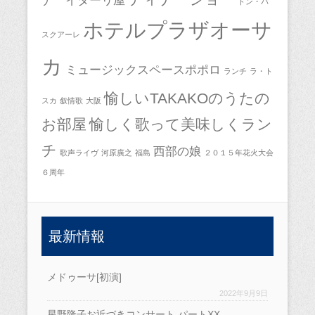
ナ イターリ屋
ドン・パ
ホテルプラザオーサ
スクアーレ
カ
ミュージックスペースポポロ
ランチ
ラ・ト
愉しいTAKAKOのうたの
スカ
叙情歌
大阪
お部屋
愉しく歌って美味しくラン
チ
西部の娘
歌声ライヴ
河原廣之
福島
２０１５年花火大会
６周年
最新情報
メドゥーサ[初演]
2022年9月9日
星野隆子お近づきコンサート パートXX