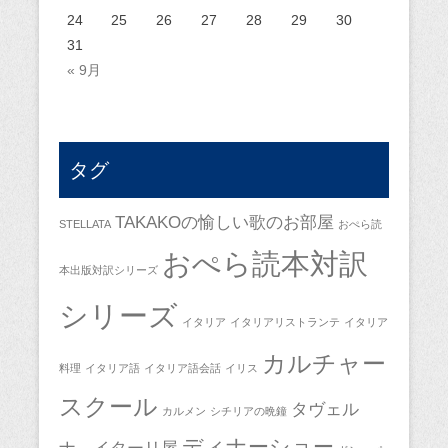
24
25
26
27
28
29
30
31
« 9月
タグ
TAKAKOの愉しい歌のお部屋
STELLATA
おぺら読
おぺら読本対訳
本出版対訳シリーズ
シリーズ
イタリア
イタリアリストランテ
イタリア
カルチャー
料理
イタリア語
イタリア語会話
イリス
スクール
タヴェル
カルメン
シチリアの晩鐘
ディナーショー