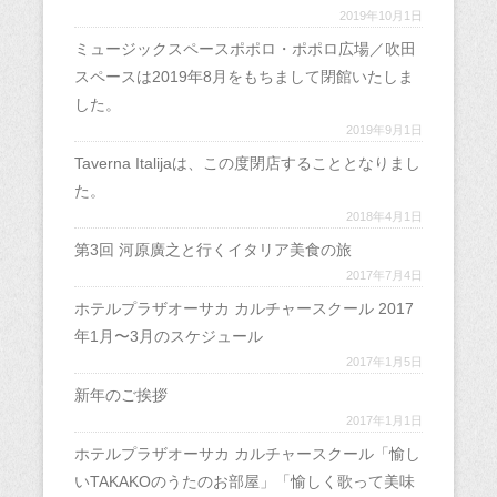
ド
)
2019年10月1日
ウ
で
開
ミュージックスペースポポロ・ポポロ広場／吹田
き
ま
スペースは2019年8月をもちまして閉館いたしま
す
)
した。
2019年9月1日
Taverna Italijaは、この度閉店することとなりまし
た。
2018年4月1日
第3回 河原廣之と行くイタリア美食の旅
2017年7月4日
ホテルプラザオーサカ カルチャースクール 2017
年1月〜3月のスケジュール
2017年1月5日
新年のご挨拶
2017年1月1日
ホテルプラザオーサカ カルチャースクール「愉し
いTAKAKOのうたのお部屋」「愉しく歌って美味