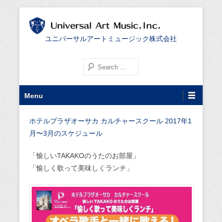
ユニバーサルアートミュージック株式会社
検索する
第1メニュー
コンテンツへ移動
Menu
ホテルプラザオーサカ カルチャースクール 2017年1
月〜3月のスケジュール
「愉しいTAKAKOのうたのお部屋」
「愉しく歌って美味しくランチ」