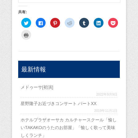
共有:
ク
F
ク
ク
ク
ク
ク
リ
a
リ
リ
リ
リ
リ
ッ
c
ッ
ッ
ッ
ッ
ッ
ク
e
ク
ク
ク
ク
ク
ク
し
b
し
し
し
し
し
リ
て
o
て
て
て
て
て
ッ
T
o
P
R
T
L
P
ク
w
k
i
e
u
i
o
し
i
で
n
d
m
n
c
て
t
共
t
d
b
k
k
印
t
有
e
i
l
e
e
刷
e
す
r
t
r
d
t
(
r
る
e
で
で
I
で
新
最新情報
で
に
s
共
共
n
シ
し
共
は
t
有
有
で
ェ
い
有
ク
で
(
(
共
ア
ウ
(
リ
共
新
新
有
(
ィ
新
ッ
有
し
し
(
新
ン
メドゥーサ[初演]
し
ク
(
い
い
新
し
ド
い
し
新
ウ
ウ
し
い
ウ
2022年9月9日
ウ
て
し
ィ
ィ
い
ウ
で
ィ
く
い
ン
ン
ウ
ィ
開
ン
だ
ウ
ド
ド
ィ
ン
星野隆子お近づきコンサート パートXX
き
ド
さ
ィ
ウ
ウ
ン
ド
ま
ウ
い
ン
で
で
ド
ウ
2019年11月1日
す
で
(
ド
開
開
ウ
で
)
開
新
ウ
き
き
で
開
ホテルプラザオーサカ カルチャースクール「愉し
き
し
で
ま
ま
開
き
ま
い
開
す
す
き
ま
いTAKAKOのうたのお部屋」「愉しく歌って美味
す
ウ
き
)
)
ま
す
)
ィ
ま
す
)
しくランチ」
ン
す
)