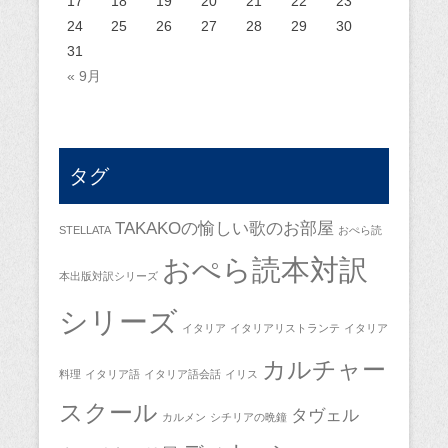
17
18
19
20
21
22
23
24
25
26
27
28
29
30
31
« 9月
タグ
TAKAKOの愉しい歌のお部屋
STELLATA
おぺら読
おぺら読本対訳
本出版対訳シリーズ
シリーズ
イタリア
イタリアリストランテ
イタリア
カルチャー
料理
イタリア語
イタリア語会話
イリス
スクール
タヴェル
カルメン
シチリアの晩鐘