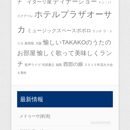
ディナーショー
ナ イターリ屋
ドン・パ
ホテルプラザオーサ
スクアーレ
カ
ミュージックスペースポポロ
ランチ
ラ・ト
愉しいTAKAKOのうたの
スカ
叙情歌
大阪
お部屋
愉しく歌って美味しくラン
チ
西部の娘
歌声ライヴ
河原廣之
福島
２０１５年花火大会
６周年
最新情報
メドゥーサ[初演]
2022年9月9日