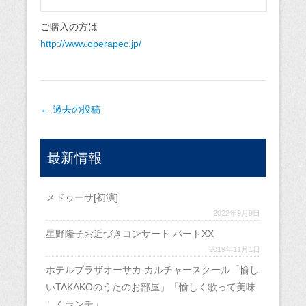
ご購入の方は
http://www.operapec.jp/
投稿ナビゲーション
←
過去の投稿
最新情報
メドゥーサ[初演]
2022年9月9日
星野隆子お近づきコンサート パートXX
2019年11月1日
ホテルプラザオーサカ カルチャースクール「愉し
いTAKAKOのうたのお部屋」「愉しく歌って美味
しくランチ」