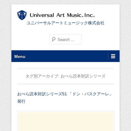
ユニバーサルアートミュージック株式会社
検索する
第1メニュー
コンテンツへ移動
Menu
タグ別アーカイブ:
おぺら読本対訳シリーズ
おぺら読本対訳シリーズ51 「ドン・パスクアーレ」
発行